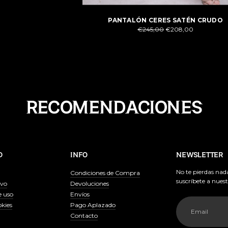
PANTALÓN CERES SATÉN CRUDO
Precio
€245,00
€208,00
normal
Añadir
el
producto
a
la
cesta
RECOMENDACIONES
D
INFO
NEWSLETTER
No te pierdas nad
Condiciones de Compra
suscríbete a nues
lvo
Devoluciones
e uso
Envíos
Email
okies
Pago Aplazado
Contacto