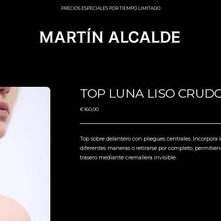
ARCHIVE SALE DISPONIBLE POR TIEMPO LIMITADO
PRECIOS ESPECIALES POR TIEMPO LIMITADO
TOP LUNA LISO CRUD
Precio
€160,00
normal
Top sobre delantero con pliegues centrales.
Incorpora 
diferentes maneras o retirarse por completo, permitiend
trasero mediante cremallera invisible.