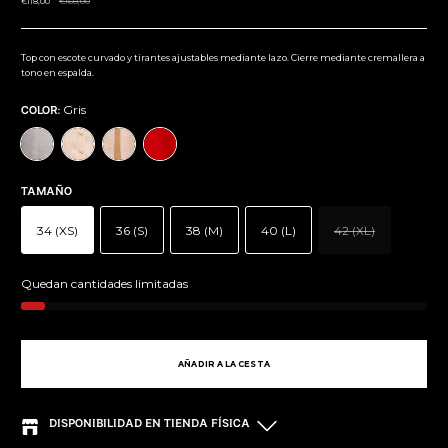
Precio
€118,00
€168,00
normal
Top con escote curvado y tirantes ajustables mediante lazo. Cierre mediante cremallera a
tono en espalda.
Gris
COLOR:
TAMAÑO
34 (XS)
36 (S)
38 (M)
40 (L)
42 (XL)
Stock
Quedan cantidades limitadas
AÑADIR A LA CESTA
DISPONIBILIDAD EN TIENDA FÍSICA