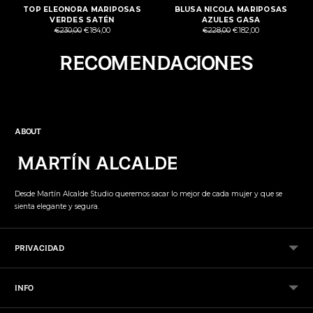
TOP ELEONORA MARIPOSAS
BLUSA NICOLA MARIPOSAS
VERDES SATÉN
AZULES GASA
Precio
Precio
€230,00
€184,00
€228,00
€182,00
normal
normal
Añadir
RECOMENDACIONES
el
producto
a
la
cesta
ABOUT
Desde Martín Alcalde Studio queremos sacar lo mejor de cada mujer y que se
sienta elegante y segura.
PRIVACIDAD
INFO