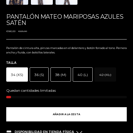
PANTALÓN MATEO MARIPOSAS AZULES
SATÉN
Precio
€180,00
€225,00
normal
Pantalón de cintura alta, pinzas marcadas en el delantero y botón forrado al tono. Pernera
ancha y fluida, con bolsillos laterales.
Guía de tallas
TALLA
34 (XS)
36 (S)
38 (M)
40 (L)
42 (XL)
Stock
Quedan cantidades limitadas
AÑADIR A LA CESTA
DISPONIBILIDAD EN TIENDA FÍSICA