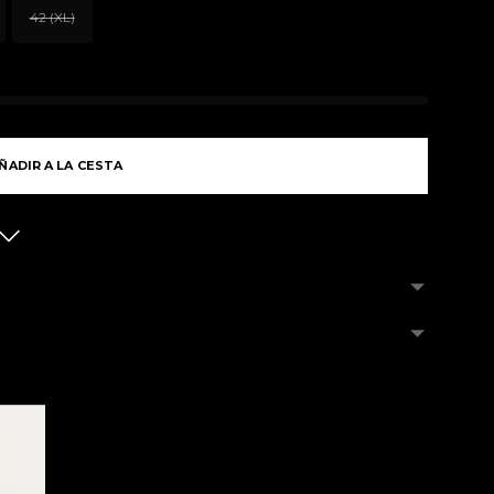
42 (XL)
ÑADIR A LA CESTA
estimadas y pueden variar debido a la rotación constante de nuestro