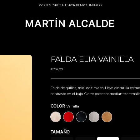
ARCHIVE SALE DISPONIBLE POR TIEMPO LIMITADO
PRECIOS ESPECIALES POR TIEMPO LIMITADO
FALDA ELIA VAINILLA
Precio
€232,00
normal
Falda de quillas, midi de tiro alto. Lleva cinturilla estr
contraste en el bajo. Cierre posterior mediante cremalle
Vainilla
COLOR:
TAMAÑO