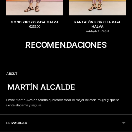
MONO PIETRO RAYA MALVA
PANTALÓN FIORELLA RAYA
€252,00
MALVA
Precio
€195,00
€136,50
normal
Añadir
RECOMENDACIONES
el
producto
a
la
cesta
ABOUT
Desde Martín Alcalde Studio queremos sacar lo mejor de cada mujer y que se
sienta elegante y segura.
PRIVACIDAD