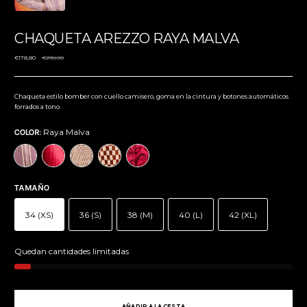
CHAQUETA AREZZO RAYA MALVA
Precio
€178,80
€298,00
normal
Chaqueta estilo bomber con cuello camisero, goma en la cintura y botones automáticos
forrados a tono.
Raya Malva
COLOR:
TAMAÑO
34 (XS)
36 (S)
38 (M)
40 (L)
42 (XL)
Stock
Quedan cantidades limitadas
AÑADIR A LA CESTA